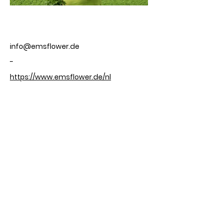
Contact
info@emsflower.de
-
https://www.emsflower.de/nl
Tuinbouw
Emmen
Beekweg 40
7887 TN Erica
Nederland
Blijf op de
hoogte!